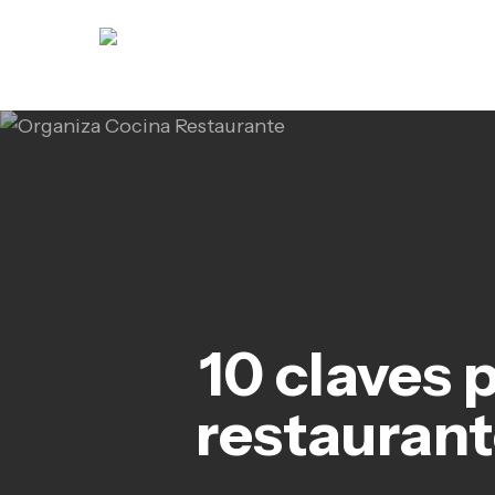
Skip
to
main
content
10 claves 
restaurant