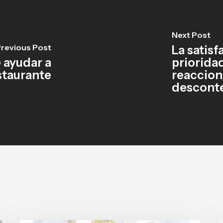
Next Post
revious Post
La satisf
 ayudar a
priorida
staurante
reaccion
descont