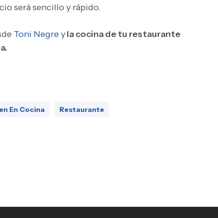
cio será sencillo y rápido.
esde
Toni Negre
y
la cocina de tu restaurante
a.
en En Cocina
Restaurante