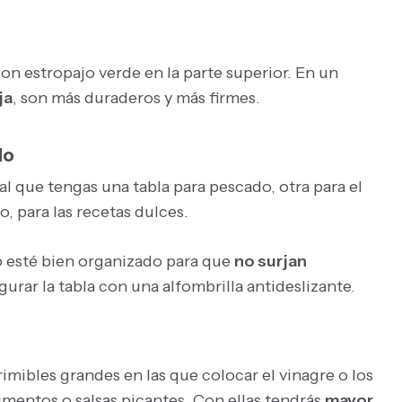
on estropajo verde en la parte superior. En un
ja
, son más duraderos y más firmes.
do
al que tengas una tabla para pescado, otra para el
o, para las recetas dulces.
o esté bien organizado para que
no surjan
rar la tabla con una alfombrilla antideslizante.
rimibles grandes en las que colocar el vinagre o los
imentos o salsas picantes. Con ellas tendrás
mayor