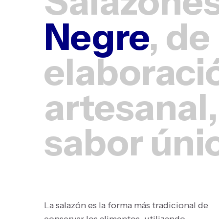
Salazone
Negre
, de
elaboraci
artesanal,
sabor úni
La salazón es la forma más tradicional de