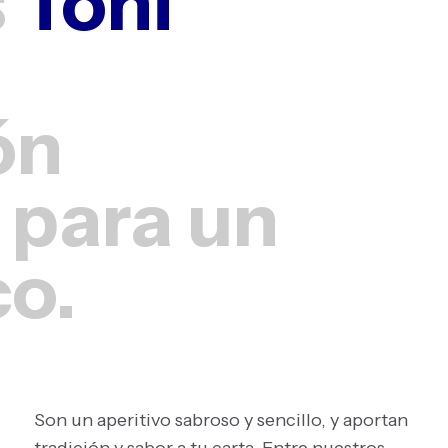
s
Toni
ón
 para un
co.
Son un aperitivo sabroso y sencillo, y aportan