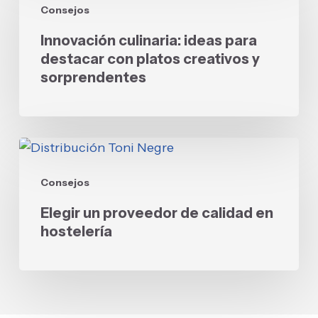
y
Consejos
ideas
fidelizar
para
Innovación culinaria: ideas para
destacar
destacar con platos creativos y
con
sorprendentes
platos
creativos
y
Elegir
sorprendentes
un
Consejos
proveedor
de
Elegir un proveedor de calidad en
calidad
hostelería
en
hostelería