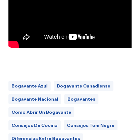
Bogavante Azul
Bogavante Canadiense
Bogavante Nacional
Bogavantes
Cómo Abrir Un Bogavante
Consejos De Cocina
Consejos Toni Negre
Diferencias Entre Bogavantes