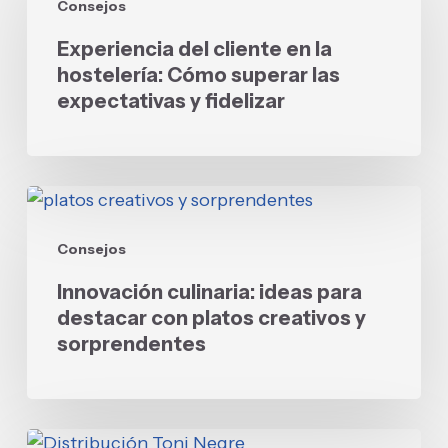
Consejos
cliente
en
Experiencia del cliente en la
la
hostelería: Cómo superar las
hostelería:
expectativas y fidelizar
Cómo
superar
las
Innovación
expectativas
culinaria:
y
Consejos
ideas
fidelizar
para
Innovación culinaria: ideas para
destacar
destacar con platos creativos y
con
sorprendentes
platos
creativos
y
Elegir