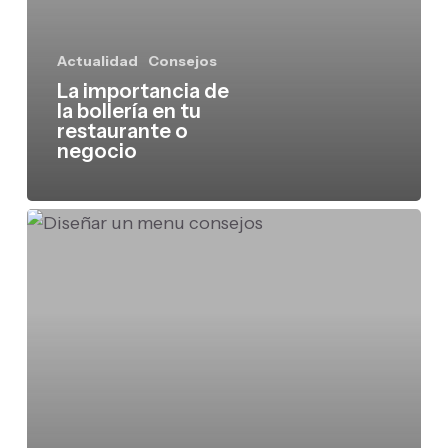
restaurante
o
negocio
Actualidad
Consejos
La importancia de
la bollería en tu
restaurante o
negocio
Cómo
elaborar
una
carta
atractiva
para
mejorar
la
experiencia