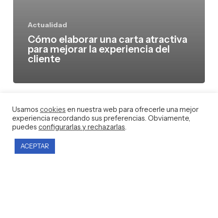
del
Actualidad
cliente
Cómo elaborar una carta atractiva
para mejorar la experiencia del
cliente
Usamos
cookies
en nuestra web para ofrecerle una mejor
experiencia recordando sus preferencias. Obviamente,
puedes
configurarlas y rechazarlas
.
ACEPTAR
Proyecto subvencionado por IVACE dentro del programa de incentivos al
autoconsumo RD 477/2021, expediente IDAUT1/2021/3931. Instalación solar
fotovoltaica de 100 kW para autoconsumo con excedentes. Ayuda concedida:
36.376,92 €, cofinanciada por la Unión Europea – NextGenerationEU, Plan de
Recuperación, Transformación y Resiliencia (PRTR).