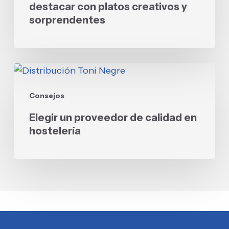
destacar
destacar con platos creativos y
con
sorprendentes
platos
creativos
y
Elegir
sorprendentes
un
Consejos
proveedor
de
Elegir un proveedor de calidad en
calidad
hostelería
en
hostelería