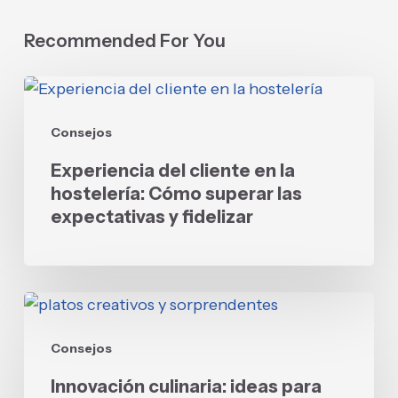
Recommended For You
Experiencia
del
Consejos
cliente
en
Experiencia del cliente en la
la
hostelería: Cómo superar las
hostelería:
expectativas y fidelizar
Cómo
superar
las
Innovación
expectativas
culinaria:
y
Consejos
ideas
fidelizar
para
Innovación culinaria: ideas para