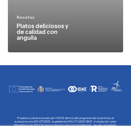
anguila
Recetas
Platos deliciosos y
de calidad con
anguila
Proyecto subvencionado por IVACE dentro del programa de incentivos al
autoconsumo RD 477/2021, expediente IDAUT1/2021/3931. Instalación solar
fotovoltaica de 100 kW para autoconsumo con excedentes. Ayuda concedida:
36.376,92 €, cofinanciada por la Unión Europea – NextGenerationEU, Plan de