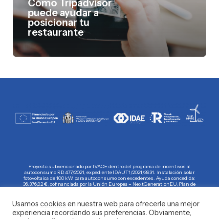
restaurante
Cómo Tripadvisor
puede ayudar a
posicionar tu
restaurante
Proyecto subvencionado por IVACE dentro del programa de incentivos al
autoconsumo RD 477/2021, expediente IDAUT1/2021/3931. Instalación solar
fotovoltaica de 100 kW para autoconsumo con excedentes. Ayuda concedida:
36.376,92 €, cofinanciada por la Unión Europea – NextGenerationEU, Plan de
Recuperación, Transformación y Resiliencia (PRTR).
Usamos
cookies
en nuestra web para ofrecerle una mejor
experiencia recordando sus preferencias. Obviamente,