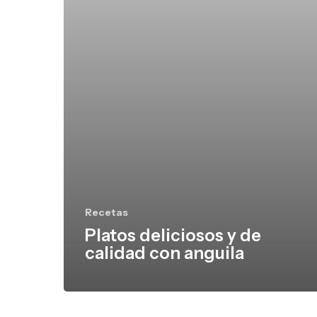
con
anguila
Recetas
Platos deliciosos y de
calidad con anguila