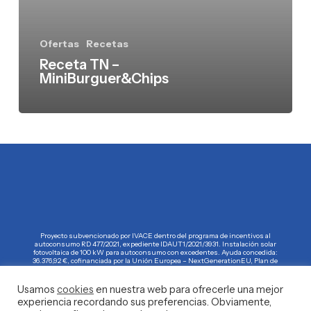
Ofertas
Recetas
Receta TN –
MiniBurguer&Chips
Proyecto subvencionado por IVACE dentro del programa de incentivos al
autoconsumo RD 477/2021, expediente IDAUT1/2021/3931. Instalación solar
fotovoltaica de 100 kW para autoconsumo con excedentes. Ayuda concedida:
36.376,92 €, cofinanciada por la Unión Europea – NextGenerationEU, Plan de
Recuperación, Transformación y Resiliencia (PRTR).
Usamos
cookies
en nuestra web para ofrecerle una mejor
experiencia recordando sus preferencias. Obviamente,